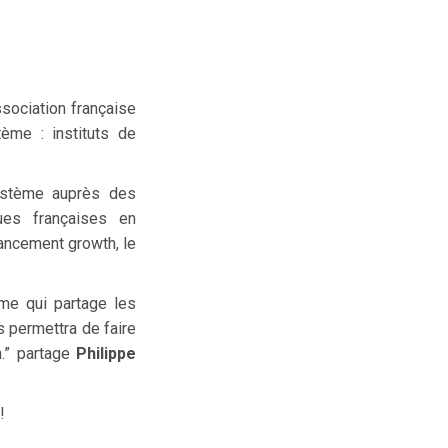
association française
ème : instituts de
ystème auprès des
ues françaises en
ancement growth, le
ème qui partage les
 permettra de faire
n.” partage
Philippe
!