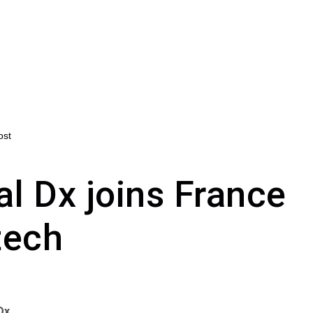
ost
al Dx joins France
tech
Dx