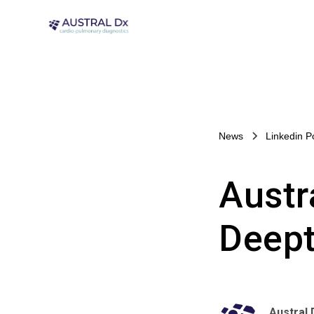
News
Linkedin P
Austr
Deep
Austral 