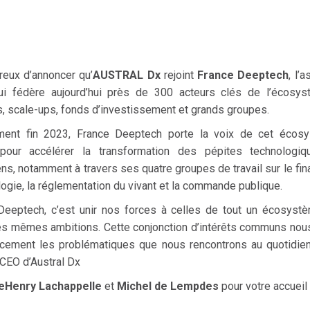
ux d’annoncer qu’
AUSTRAL Dx
rejoint
France Deeptech
, l’
i fédère aujourd’hui près de 300 acteurs clés de l’écosyst
s, scale-ups, fonds d’investissement et grands groupes.
ment fin 2023, France Deeptech porte la voix de cet écos
pour accélérer la transformation des pépites technologiq
s, notamment à travers ses quatre groupes de travail sur le fin
logie, la réglementation du vivant et la commande publique.
Deeptech, c’est unir nos forces à celles de tout un écosyst
s mêmes ambitions. Cette conjonction d’intérêts communs nous
acement les problématiques que nous rencontrons au quotidie
 CEO d’Austral Dx
e
Henry Lachappelle
et
Michel de Lempdes
pour votre accueil 